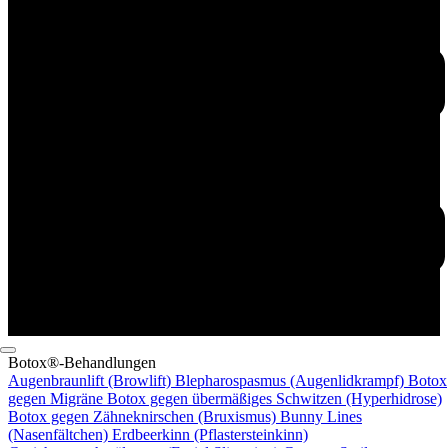
Botox®-Behandlungen
Augenbraunlift (Browlift)
Blepharospasmus (Augenlidkrampf)
Botox
gegen Migräne
Botox gegen übermäßiges Schwitzen (Hyperhidrose)
Botox gegen Zähneknirschen (Bruxismus)
Bunny Lines
(Nasenfältchen)
Erdbeerkinn (Pflastersteinkinn)