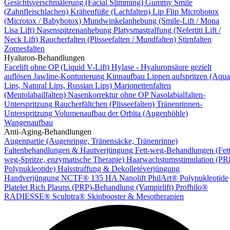
Gesichtsverschmälerung (Facial Slimming)
Gummy Smile
(Zahnfleischlachen)
Krähenfüße (Lachfalten)
Lip Flip
Microbotox
(Microtox / Babybotox)
Mundwinkelanhebung (Smile-Lift / Mona
Lisa Lift)
Nasenspitzenanhebung
Platysmastraffung (Nefertiti Lift /
Neck Lift)
Raucherfalten (Plisseefalten / Mundfalten)
Stirnfalten
Zornesfalten
Hyaluron-Behandlungen
Facelift ohne OP (Liquid V-Lift)
Hylase - Hyaluronsäure gezielt
auflösen
Jawline-Konturierung
Kinnaufbau
Lippen aufspritzen (Aqua
Lips, Natural Lips, Russian Lips)
Marionettenfalten
(Mentolabailfalten)
Nasenkorrektur ohne OP
Nasolabialfalten-
Unterspritzung
Raucherfältchen (Plisseefalten)
Tränenrinnen-
Unterspritzung
Volumenaufbau der Orbita (Augenhöhle)
Wangenaufbau
Anti-Aging-Behandlungen
Augenpartie (Augenringe, Tränensäcke, Tränenrinne)
Faltenbehandlungen & Hautverjüngung
Fett-weg-Behandlungen (Fett
weg-Spritze, enzymatische Therapie)
Haarwachstumsstimulation (PR
Polynukleotide)
Halsstraffung & Dekolletéverjüngung
Handverjüngung
NCTF® 135 HA Nanolift
PhilArt® Polynukleotide
Platelet Rich Plasms (PRP)-Behandlung (Vampirlift)
Profhilo®
RADIESSE®
Sculptra®
Skinbooster & Mesotherapien